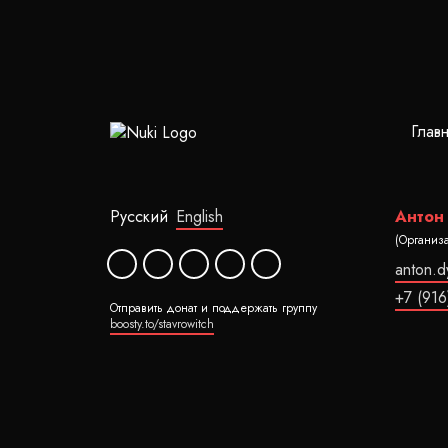
Глав
Русский
English
Антон
(Организ
anton.
+7 (916
Отправить донат и поддержать группу
boosty.to/stavrowitch