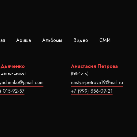
ная
Афиша
Альбомы
Видео
СМИ
 Дьяченко
Анастасия Петрова
ация концертов)
(Pr&Promo)
dyachenko@gmail.com
nastya-petrova19@mail.ru
) 015-92-57
+7 (999) 856-09-21