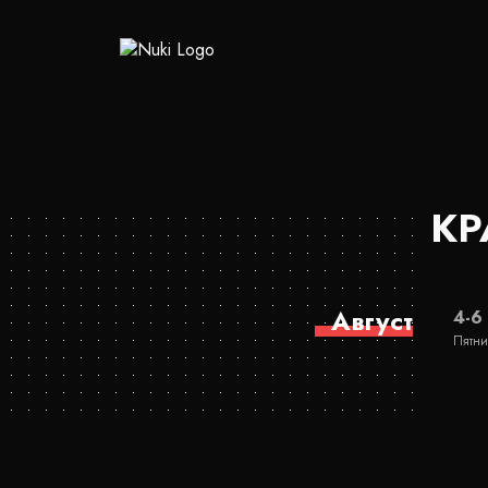
КР
Август
4-6
Пятни