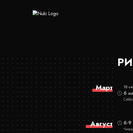
РИ
Март
12 с
6 м
Суббо
Август
6-9
Четве