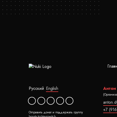
Глав
Русский
English
Антон
(Организ
anton.
+7 (916
Отправить донат и поддержать группу
boosty.to/stavrowitch