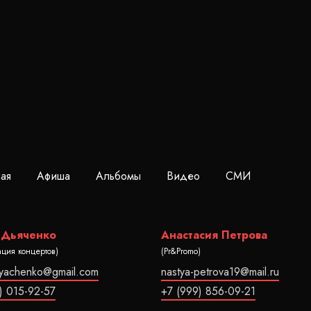
ная
Афиша
Альбомы
Видео
СМИ
 Дьяченко
Анастасия Петрова
ация концертов)
(Pr&Promo)
dyachenko@gmail.com
nastya-petrova19@mail.ru
) 015-92-57
+7 (999) 856-09-21