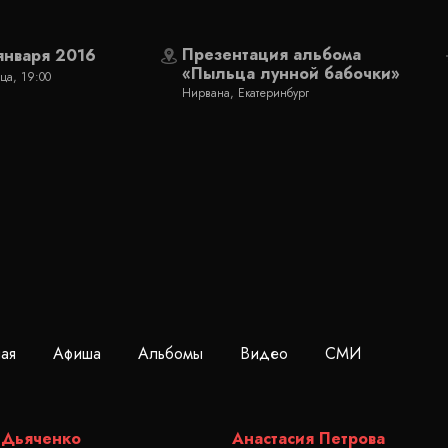
Презентация альбома
января 2016
«Пыльца лунной бабочки»
ца, 19:00
Нирвана, Екатеринбург
ная
Афиша
Альбомы
Видео
СМИ
 Дьяченко
Анастасия Петрова