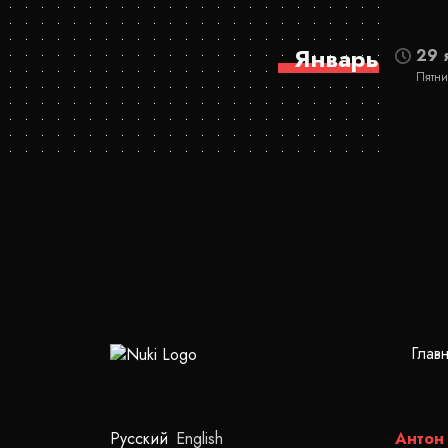
Январь
29 
Пятни
Глав
Русский
English
Антон