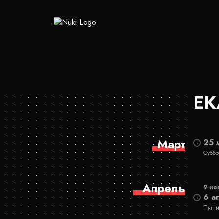
ЕК
Март
25 
Суббо
Апрель
9 но
6 а
Пятни