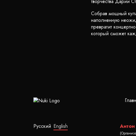
творчества Дарии Ст
Собрав мощный кула
наполненную неожид
превратит концертн
который сможет ка
Глав
Русский
English
Антон
(Организ