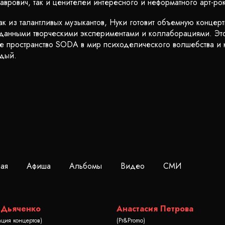
аврович, так и ценителей интересного и неформатного арт-рок
к из талантливых музыкантов, Нуки готовит объемную концер
анными творческими экспериментами и коллаборациями. Это
ое пространство SODA в мир психоделического волшебства и к
ждый.
ная
Афиша
Альбомы
Видео
СМИ
 Дьяченко
Анастасия Петрова
ация концертов)
(Pr&Promo)