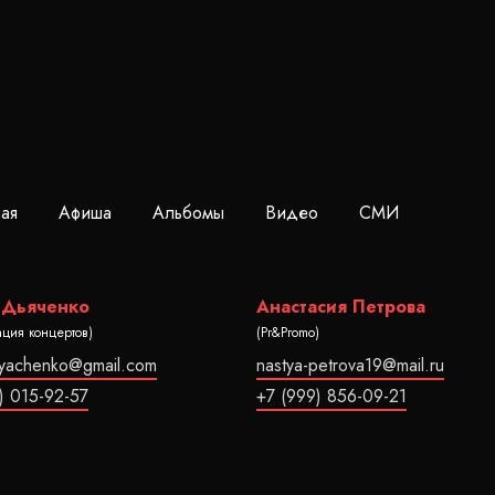
ная
Афиша
Альбомы
Видео
СМИ
 Дьяченко
Анастасия Петрова
ация концертов)
(Pr&Promo)
dyachenko@gmail.com
nastya-petrova19@mail.ru
) 015-92-57
+7 (999) 856-09-21