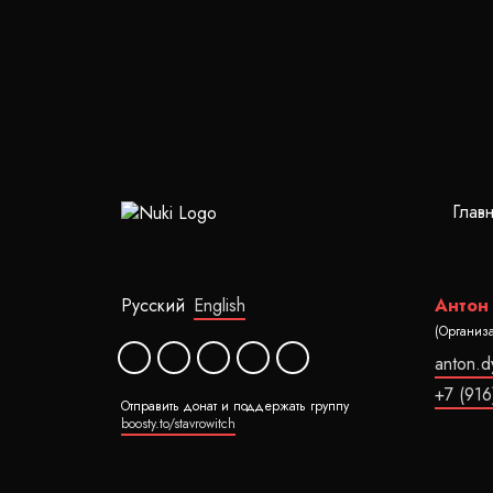
Глав
Русский
English
Антон
(Организ
anton.
+7 (916
Отправить донат и поддержать группу
boosty.to/stavrowitch