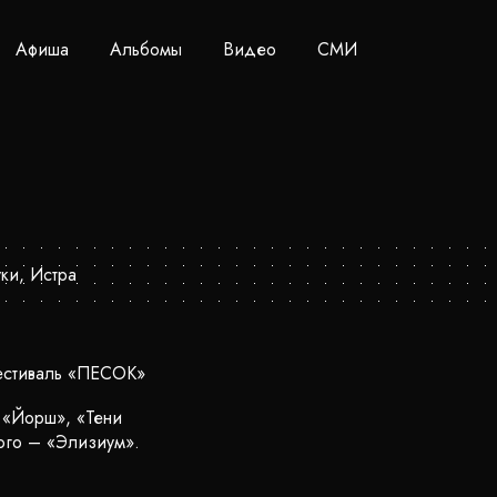
Афиша
Альбомы
Видео
СМИ
фестиваль «ПЕСОК»
, «Йорш», «Тени
ого – «Элизиум».