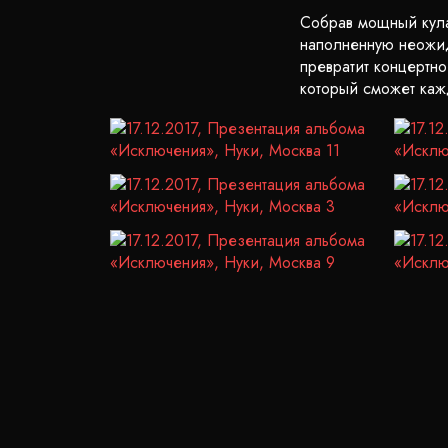
Собрав мощный кула
наполненную неожид
превратит концертно
который сможет ка