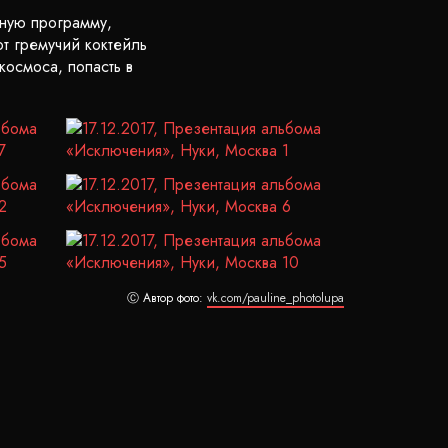
тную программу,
т гремучий коктейль
космоса, попасть в
Ⓒ Автор фото:
vk.com/pauline_photolupa