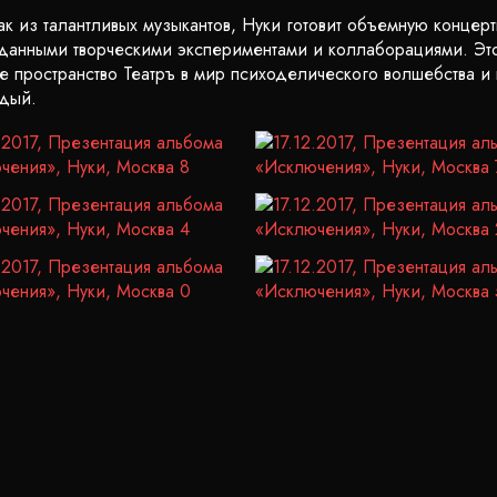
к из талантливых музыкантов, Нуки готовит объемную концер
анными творческими экспериментами и коллаборациями. Это
е пространство Театръ в мир психоделического волшебства и 
ждый.