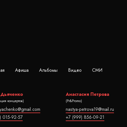
ная
Афиша
Альбомы
Видео
СМИ
 Дьяченко
Анастасия Петрова
ация концертов)
(Pr&Promo)
dyachenko@gmail.com
nastya-petrova19@mail.ru
) 015-92-57
+7 (999) 856-09-21