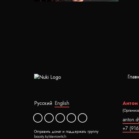
Глав
Русский
English
Антон
(Организ
anton.
+7 (916
Отправить донат и поддержать группу
boosty.to/stavrowitch