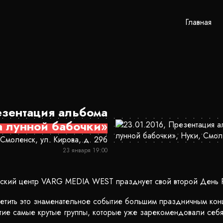
Главная
зентация альбома
 лунной бабочки»
 Смоленск, ул. Кирова, д. 29б
23 января 19:00
рский центр VARG MEDIA WEST празднует свой второй День
етить это знаменательное событие большим праздничным конц
тие самые крутые группы, которые уже зарекомендовали себя