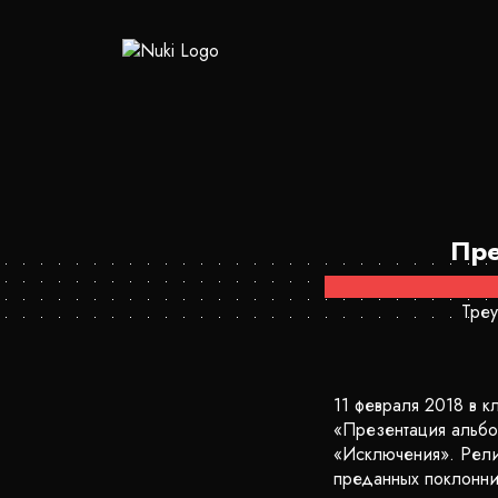
Пре
Треу
11 февраля 2018 в к
«Презентация альбо
«Исключения». Рели
преданных поклонни