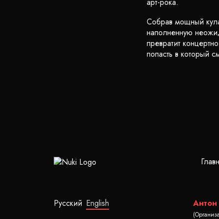
арт-рока.
Собрав мощный кула
наполненную неожид
превратит концертно
попасть в который 
Глав
Русский
English
Антон
(Организ