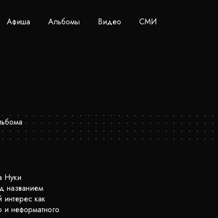
Афиша
Альбомы
Видео
СМИ
а Нуки
од названием
 интерес как
о и неформатного