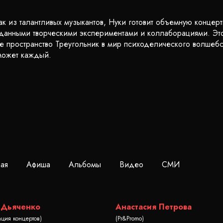
к из талантливых музыкантов, Нуки готовит объемную концер
анными творческими экспериментами и коллаборациями. Это
е пространство Треугольник в мир психоделического волшебс
сможет каждый.
ная
Афиша
Альбомы
Видео
СМИ
 Дьяченко
Анастасия Петрова
ация концертов)
(Pr&Promo)