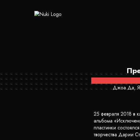
Пре
Джоа Да, Яр
25 февраля 2018 в 
альбома «Исключени
пластинки состоялс
творчества Дарии Ст