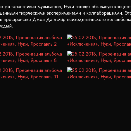
к из талантливых музыкантов, Нуки готовит объемную концер
анными творческими экспериментами и коллаборациями. Это
ое пространство Джоа Да в мир психоделического волшебства
аждый.