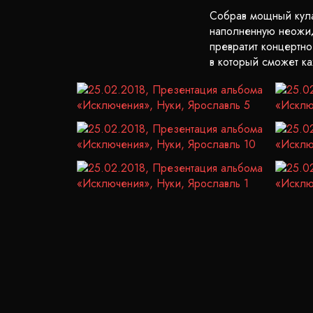
Собрав мощный кула
наполненную неожид
превратит концертн
в который сможет к