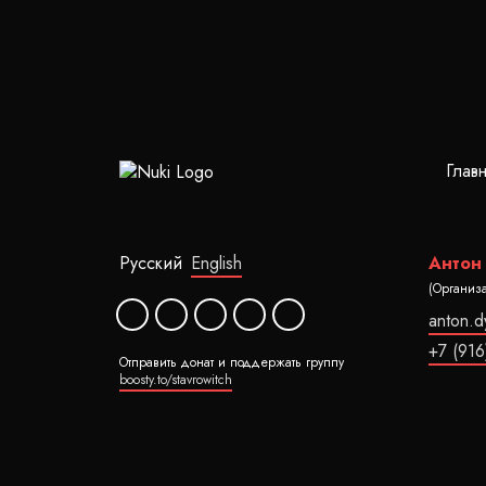
Глав
Русский
English
Антон
(Организ
anton.
+7 (916
Отправить донат и поддержать группу
boosty.to/stavrowitch