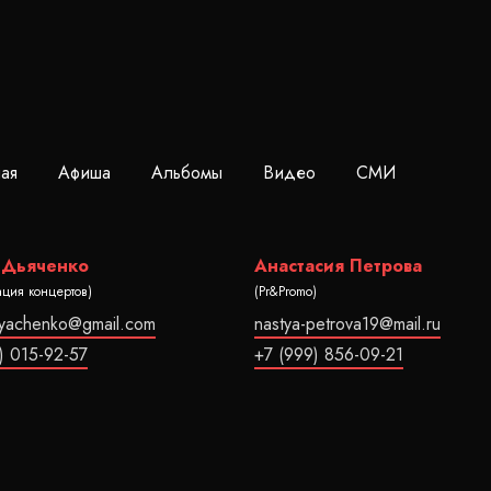
ная
Афиша
Альбомы
Видео
СМИ
 Дьяченко
Анастасия Петрова
ация концертов)
(Pr&Promo)
dyachenko@gmail.com
nastya-petrova19@mail.ru
) 015-92-57
+7 (999) 856-09-21