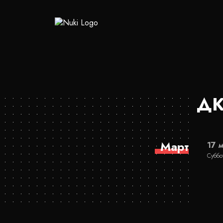
ДК
Март
17 
Суббо