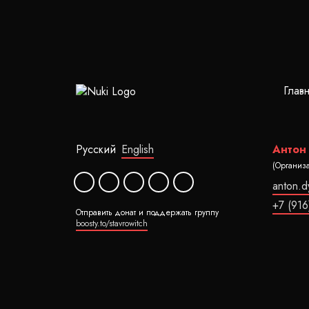
Глав
Русский
English
Антон
(Организ
anton.
+7 (916
Отправить донат и поддержать группу
boosty.to/stavrowitch