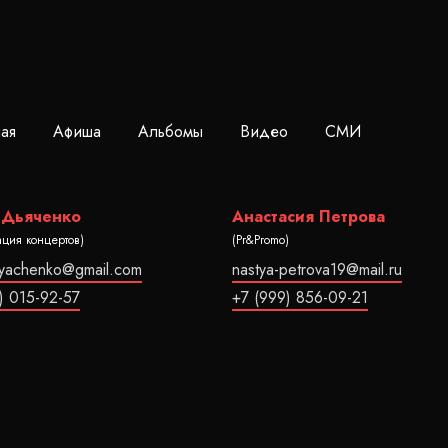
ная
Афиша
Альбомы
Видео
СМИ
 Дьяченко
Анастасия Петрова
ация концертов)
(Pr&Promo)
dyachenko@gmail.com
nastya-petrova19@mail.ru
) 015-92-57
+7 (999) 856-09-21