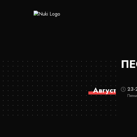
ПЕ
Август
23-
Пятни