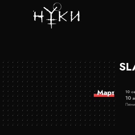
SL
Март
10 с
10 
Пятни