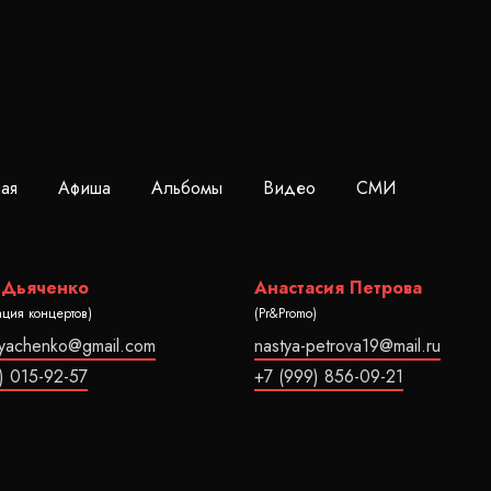
ная
Афиша
Альбомы
Видео
СМИ
 Дьяченко
Анастасия Петрова
ация концертов)
(Pr&Promo)
dyachenko@gmail.com
nastya-petrova19@mail.ru
) 015-92-57
+7 (999) 856-09-21