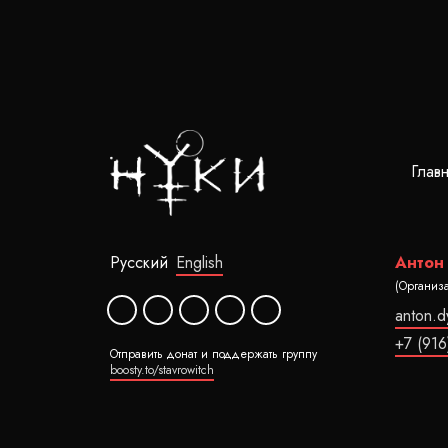
Глав
Русский
English
Антон
(Организ
anton.
+7 (916
Отправить донат и поддержать группу
boosty.to/stavrowitch