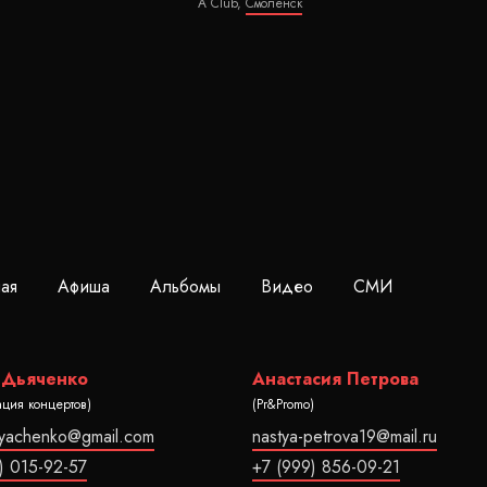
A Club,
Смоленск
ная
Афиша
Альбомы
Видео
СМИ
 Дьяченко
Анастасия Петрова
ация концертов)
(Pr&Promo)
dyachenko@gmail.com
nastya-petrova19@mail.ru
) 015-92-57
+7 (999) 856-09-21