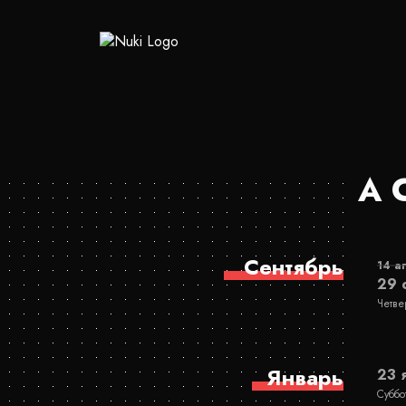
A 
Сентябрь
14 а
29 
Четве
Январь
23 
Суббо