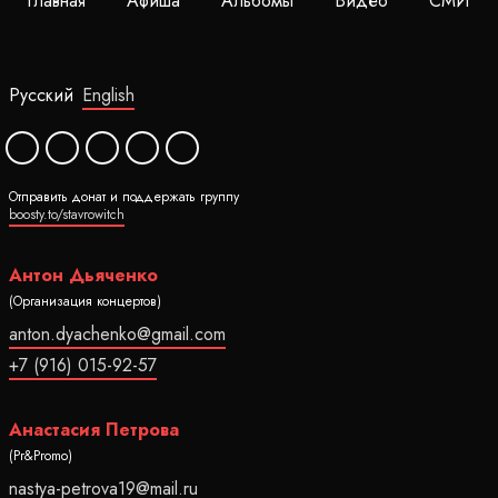
Главная
Афиша
Альбомы
Видео
СМИ
Русский
English
Отправить донат и поддержать группу
boosty.to/stavrowitch
Антон Дьяченко
(Организация концертов)
anton.dyachenko@gmail.com
+7 (916) 015-92-57
Анастасия Петрова
(Pr&Promo)
nastya-petrova19@mail.ru