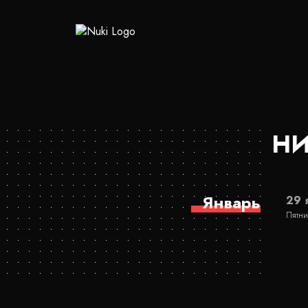
НИ
Январь
29 
Пятни