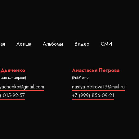
ная
Афиша
Альбомы
Видео
СМИ
 Дьяченко
Анастасия Петрова
ация концертов)
(Pr&Promo)
dyachenko@gmail.com
nastya-petrova19@mail.ru
) 015-92-57
+7 (999) 856-09-21