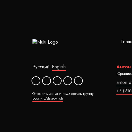
Глав
Русский
English
Антон
(Организ
anton.
+7 (916
Отправить донат и поддержать группу
boosty.to/stavrowitch