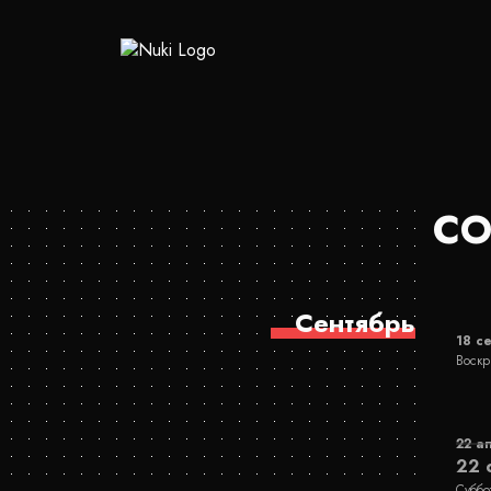
СО
Сентябрь
18 с
Воскр
22 а
22 
Суббо